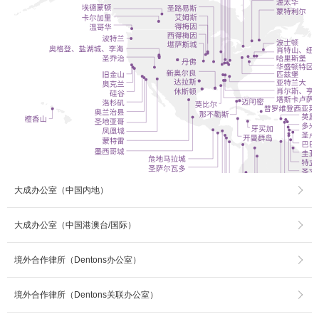
大成办公室（中国内地）
大成办公室（中国港澳台/国际）
境外合作律所（Dentons办公室）
境外合作律所（Dentons关联办公室）